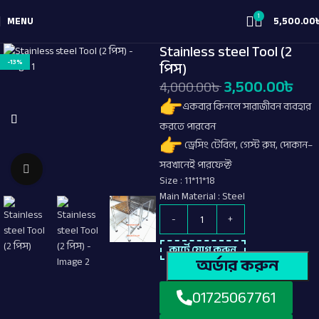
1
MENU
5,500.00
Stainless steel Tool (2
-13%
পিস)
3,500.00
৳
4,000.00
৳
একবার কিনলে সারাজীবন ব্যবহার
করতে পারবেন
ড্রেসিং টেবিল, গেস্ট রুম, দোকান–
সবখানেই পারফেক্ট
Click to enlarge
Size : 11*11*18
Main Material : Steel
কার্টে যোগ করুন
অর্ডার করুন
01725067761