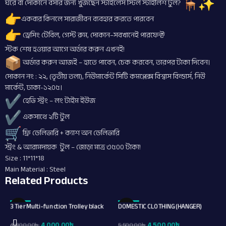
ঘরে বা দোকানে বসার জন্য খুঁজছেন স্টাইলেস স্টিল স্টাইলিশ টুল?
একবার কিনলে সারাজীবন ব্যবহার করতে পারবেন
ড্রেসিং টেবিল, গেস্ট রুম, দোকান–সবখানেই পারফেক্ট
স্টক শেষ হওয়ার আগে অর্ডার করুন এখনই!
অর্ডার করুন আজই – হাতে পাবেন, চেক করবেন, তারপর টাকা দিবেন।
দোকান নং : ২২, (তৃতীয় তলা), নিউমার্কেট সিটি কমপ্লেক্স বিশ্বাস বিল্ডার্স, নিউ
মার্কেট, ঢাকা-১২০৫।
হেভি স্ট্রং – লং টাইম ইউজ
একসাথে ২টি টুল
ফ্রি ডেলিভারি + ক্যাশ অন ডেলিভারি
স্ট্রং & আরামদায়ক টুল – জোড়া মাত্র ৩৫০০ টাকা!
Size : 11*11*18
Main Material : Steel
Related Products
3 Tier Multi-function Trolley black
DOMESTIC CLOTHING (HANGER)
-17%
-18%
4,000.00
৳
4,500.00
৳
4,800.00
৳
5,500.00
৳