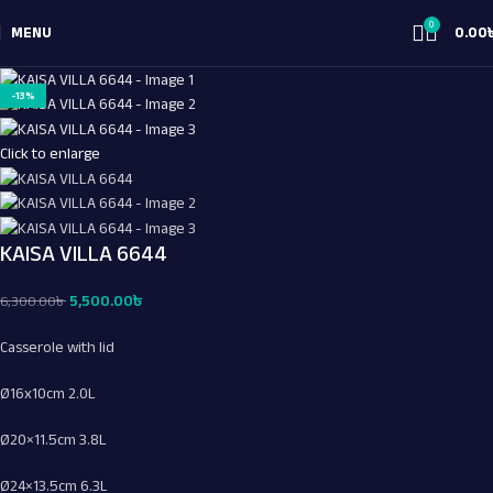
0
MENU
0.00
-13%
Click to enlarge
KAISA VILLA 6644
5,500.00
৳
6,300.00
৳
Casserole with lid
Ø16x10cm 2.0L
Ø20×11.5cm 3.8L
Ø24×13.5cm 6.3L