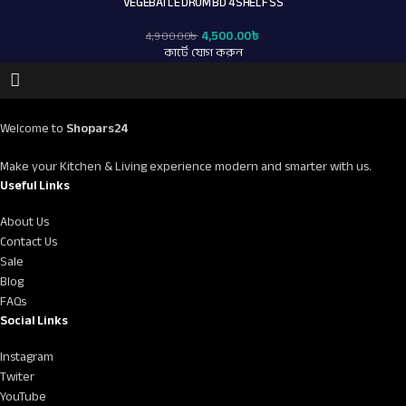
VEGEBATLE DRUM BD 4 SHELF SS
4,500.00
৳
4,900.00
৳
কার্টে যোগ করুন
Welcome to
Shopars24
Make your Kitchen & Living experience modern and smarter with us.
Useful Links
About Us
Contact Us
Sale
Blog
FAQs
Social Links
Instagram
Twiter
YouTube