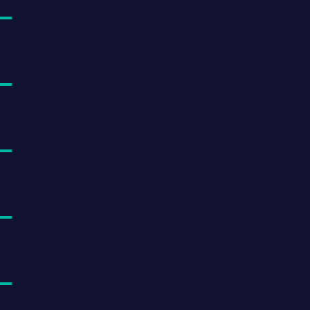
%
%
%
%
%