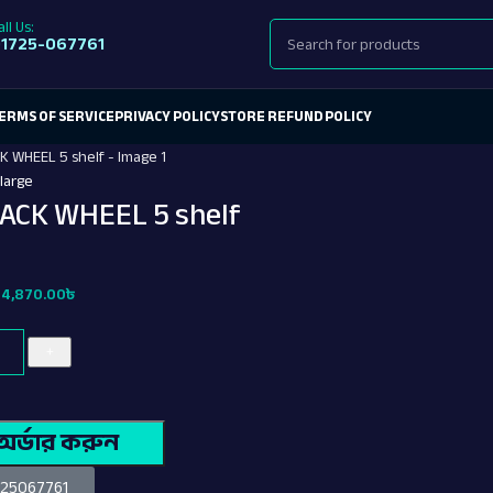
all Us:
1725-067761
ERMS OF SERVICE
PRIVACY POLICY
STORE REFUND POLICY
nlarge
RACK WHEEL 5 shelf
4,870.00
৳
অর্ডার করুন
725067761