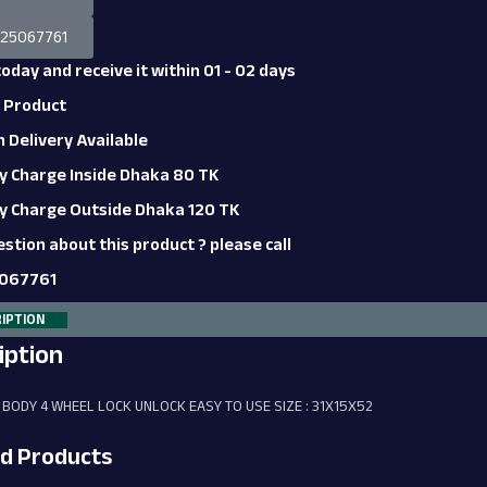
725067761
day and receive it within 01 - 02 days
 Product
Delivery Available
y Charge Inside Dhaka 80 TK
y Charge Outside Dhaka 120 TK
stion about this product ? please call
067761
IPTION
iption
 BODY 4 WHEEL LOCK UNLOCK EASY TO USE SIZE : 31X15X52
ed Products